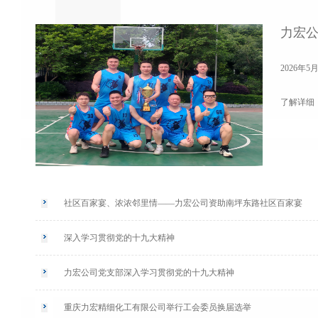
力宏公
2026年
了解详细
社区百家宴、浓浓邻里情——力宏公司资助南坪东路社区百家宴
2018年2月8日是小年,南坪东路社区与力宏公司共同承办了社
深入学习贯彻党的十九大精神
场面十分闹热。
为深入贯彻学习党的十九大精神，在11月份公司党支部组织党员
力宏公司党支部深入学习贯彻党的十九大精神
大精神宣讲报告会，公司党支
2017年11月20日，重庆力宏精细化工有限公司党支部在公
重庆力宏精细化工有限公司举行工会委员换届选举
会上，党支部组织委员周