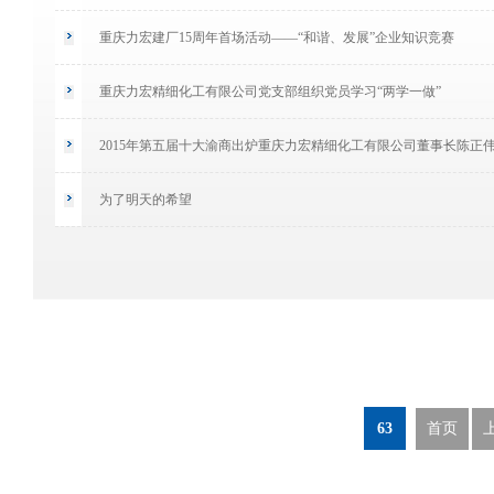
2016年7月21日，在力宏公司会议室，召开重庆力宏精细化工
重庆力宏建厂15周年首场活动——“和谐、发展”企业知识竞赛
议的主要内容为力宏公司
2016年5月20日，以“和谐、发展”为主题—— 庆祝力宏建
重庆力宏精细化工有限公司党支部组织党员学习“两学一做”
2016年5月19日下午，重庆力宏精细化工有限公司党支部在公
2015年第五届十大渝商出炉重庆力宏精细化工有限公司董事长陈正
学习开始之前党支部书记陈静对系统性地学
2015年11月16月，由重庆晨报、重庆市总商会主办的第五届
为了明天的希望
2015年8月24日、25日，重庆力宏精细化工有限公司分别与
中学及邻水县高滩中学签订“力宏奖学金”后的第三和第四所学
承科学技术是第一生
63
首页