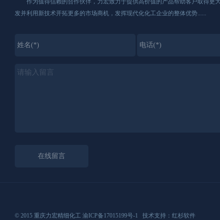
作为值得信赖的合作伙伴，力宏致力于提供高价值的产品帮助客户取得更大
发并利用新技术开拓更多的市场商机，发挥现代化化工企业的整体优势......
© 2015 重庆力宏精细化工
渝ICP备17015199号-1
技术支持：
红杉软件