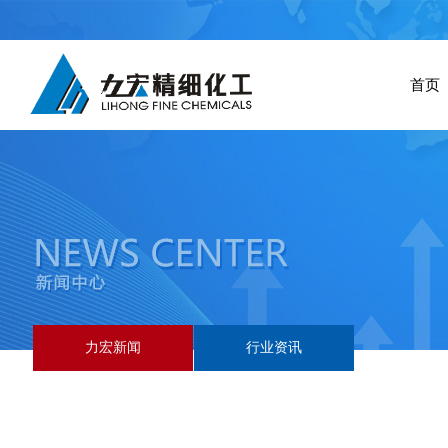
首页
力宏新闻
行业资讯